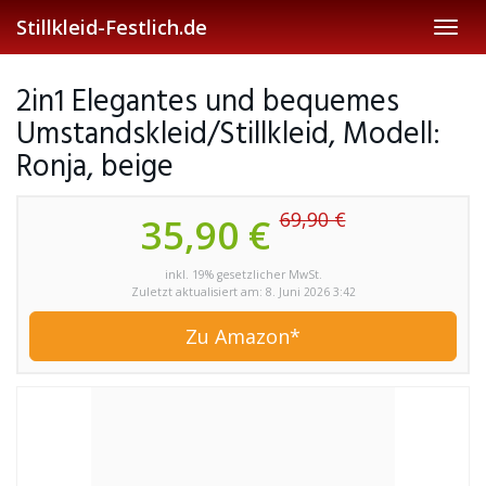
Skip
Stillkleid-Festlich.de
Toggl
to
navig
main
content
2in1 Elegantes und bequemes
Umstandskleid/Stillkleid, Modell:
Ronja, beige
69,90 €
35,90 €
inkl. 19% gesetzlicher MwSt.
Zuletzt aktualisiert am: 8. Juni 2026 3:42
Zu Amazon*