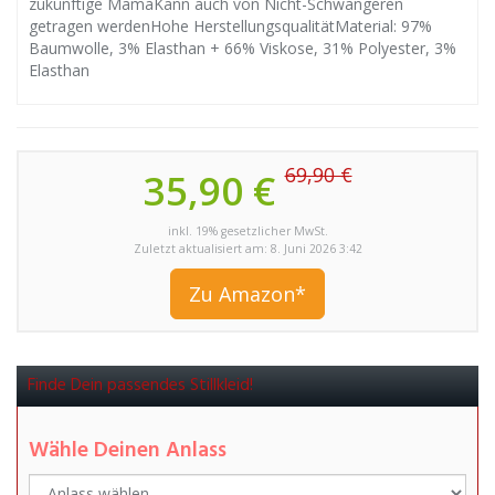
zukünftige MamaKann auch von Nicht-Schwangeren
getragen werdenHohe HerstellungsqualitätMaterial: 97%
Baumwolle, 3% Elasthan + 66% Viskose, 31% Polyester, 3%
Elasthan
69,90 €
35,90 €
inkl. 19% gesetzlicher MwSt.
Zuletzt aktualisiert am: 8. Juni 2026 3:42
Zu Amazon*
Finde Dein passendes Stillkleid!
Wähle Deinen Anlass