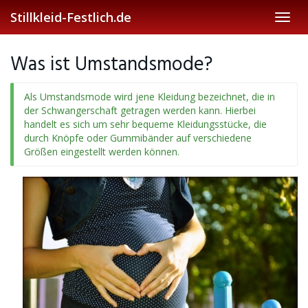
Skip
Stillkleid-Festlich.de
Toggl
to
navig
main
content
Was ist Umstandsmode?
Als Umstandsmode wird jene Kleidung bezeichnet, die in
der Schwangerschaft getragen werden kann. Hierbei
handelt es sich um sehr bequeme Kleidungsstücke, die
durch Knöpfe oder Gummibänder auf verschiedene
Größen eingestellt werden können.