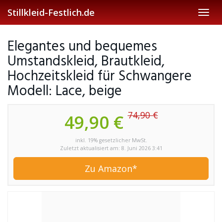
Skip
Stillkleid-Festlich.de
Toggl
to
navig
main
content
Elegantes und bequemes
Umstandskleid, Brautkleid,
Hochzeitskleid für Schwangere
Modell: Lace, beige
74,90 €
49,90 €
inkl. 19% gesetzlicher MwSt.
Zuletzt aktualisiert am: 8. Juni 2026 3:41
Zu Amazon*