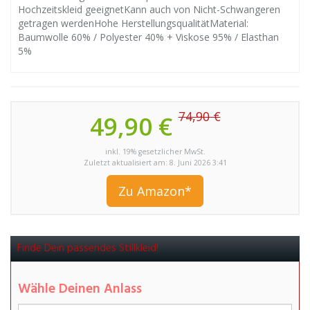
Hochzeitskleid geeignetKann auch von Nicht-Schwangeren
getragen werdenHohe HerstellungsqualitätMaterial:
Baumwolle 60% / Polyester 40% + Viskose 95% / Elasthan
5%
74,90 €
49,90 €
inkl. 19% gesetzlicher MwSt.
Zuletzt aktualisiert am: 8. Juni 2026 3:41
Zu Amazon*
Finde Dein passendes Stillkleid!
Wähle Deinen Anlass