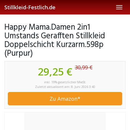
Skip
Stillkleid-Festlich.de
Toggl
to
navig
main
content
Happy Mama.Damen 2in1
Umstands Gerafften Stillkleid
Doppelschicht Kurzarm.598p
(Purpur)
30,99 €
29,25 €
inkl. 19% gesetzlicher MwSt.
Zuletzt aktualisiert am: 8. Juni 2026 3:40
Zu Amazon*