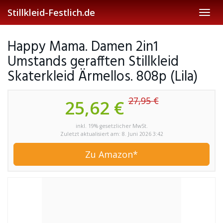
Skip
Stillkleid-Festlich.de
Toggl
to
navig
main
content
Happy Mama. Damen 2in1
Umstands gerafften Stillkleid
Skaterkleid Ärmellos. 808p (Lila)
27,95 €
25,62 €
inkl. 19% gesetzlicher MwSt.
Zuletzt aktualisiert am: 8. Juni 2026 3:42
Zu Amazon*