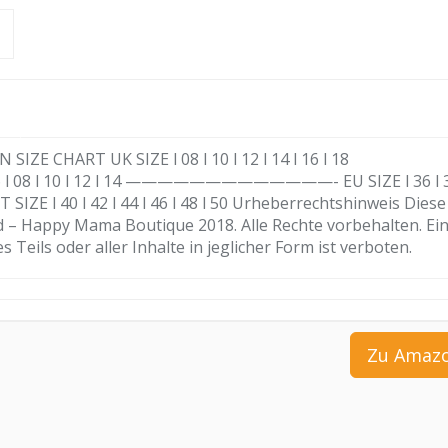
CHART UK SIZE l 08 l 10 l 12 l 14 l 16 l 18
8 l 10 l 12 l 14 —————————————- EU SIZE l 36 l 3
l 40 l 42 l 44 l 46 l 48 l 50 Urheberrechtshinweis Diese
d – Happy Mama Boutique 2018. Alle Rechte vorbehalten. Ei
 Teils oder aller Inhalte in jeglicher Form ist verboten.
Zu Amaz