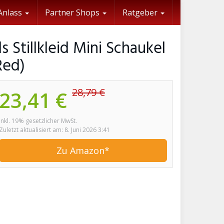
Anlass
Partner Shops
Ratgeber
tillkleid Mini Schaukel
Red)
28,79 €
23,41 €
inkl. 19% gesetzlicher MwSt.
Zuletzt aktualisiert am: 8. Juni 2026 3:41
Zu Amazon*