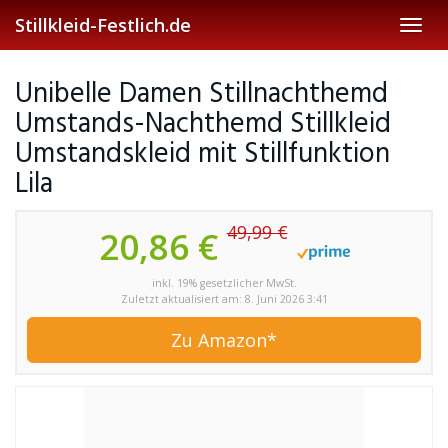
Skip
Stillkleid-Festlich.de
Toggl
to
navig
main
content
Unibelle Damen Stillnachthemd
Umstands-Nachthemd Stillkleid
Umstandskleid mit Stillfunktion
Lila
49,99 €
20,86 €
inkl. 19% gesetzlicher MwSt.
Zuletzt aktualisiert am: 8. Juni 2026 3:41
Zu Amazon*